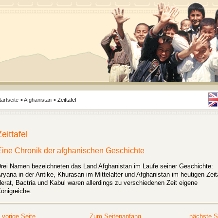
tartseite
>
Afghanistan
> Zeittafel
Zeittafel
Eine Chronik der afghanischen Geschichte
rei Namen bezeichneten das Land Afghanistan im Laufe seiner Geschichte:
ryana in der Antike, Khurasan im Mittelalter und Afghanistan im heutigen Zeita
erat, Bactria und Kabul waren allerdings zu verschiedenen Zeit eigene
önigreiche.
 vorige Seite
Zum Seitenanfang
nächste S