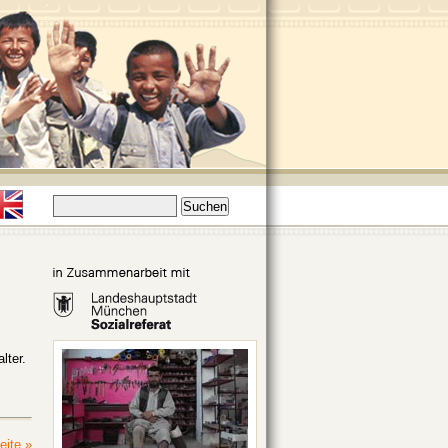
lter.
eite »