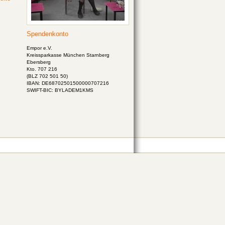
Spendenkonto
Empor e.V.
Kreissparkasse München Starnberg
Ebersberg
Kto. 707 216
(BLZ 702 501 50)
IBAN: DE68702501500000707216
SWIFT-BIC: BYLADEM1KMS