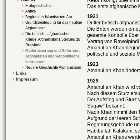
Reformkönig) übernimm
Frühgeschichte
Das erste afghanische 
Antike
1921
Beginn der islamischen Ära
Dritter britisch-afghani
Grundsteinlegung für das heutige
Afghanistan
Die Briten werden erne
Die britisch - afghanischen
gesamte Kontrolle über
Kriege, Afghanistans Stellung zu
Vertrag von Rawolpindi
Russland
Amanullah Khan beginn
Modernisierung und Reformen,
politische und soziale 
Afghanistan und weltpolitische
Interessen
1923
Neuere Geschichte Afghanistans
Amanullah Khan ändert 
Links
Impressum
1929
Amanullah Khan wird vo
Nach diesem Sturz ersuc
Der Aufstieg und Sturz 
Saqaw" bekannt.
Nadir Khan nimmt den T
Aufgrund der leeren Sc
Regierungsgebäude und
Habibullah Kalakani, se
Amanullah Khans werde