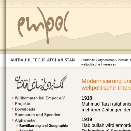
Startseite
>
Afghanistan
>
Zeittafel
>
weltpolitische Interessen
Modernisierung un
weltpolitische Inte
1918
Willkommen bei Empor e.V.
Projekte
Mahmud Tarzi (afghanisch
Downloads
mehrerer Zeitungen den
Sponsoren und Spenden
1919
Afghanistan
Habibullah wird ermord
Bevölkerung und Geographie
Zeittafel